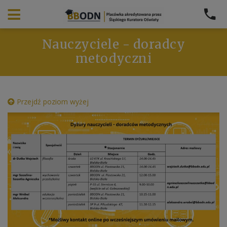
Nauczyciele - doradcy
metodyczni
Przejdź poziom wyżej