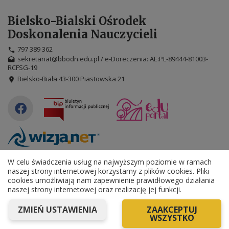
Bielsko-Bialski Ośrodek
Doskonalenia Nauczycieli
797 389 362
sekretariat@bbodn.edu.pl / e-Doreczenia: AE:PL-89444-81003-
RCFSG-19
Bielsko-Biała 43-300 Piastowska 21
©
2026
WizjaNet
Wszystkie prawa zastrzeżone.
W celu świadczenia usług na najwyższym poziomie w ramach
naszej strony internetowej korzystamy z plików cookies. Pliki
Deklaracja dostępności
cookies umożliwiają nam zapewnienie prawidłowego działania
naszej strony internetowej oraz realizację jej funkcji.
Tryb wysokiego kontrastu
+
++
+++
ZMIEŃ USTAWIENIA
ZAAKCEPTUJ
WSZYSTKO