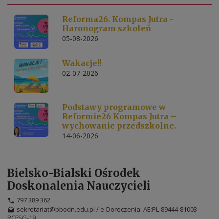
Reforma26. Kompas Jutra -
Haronogram szkoleń
05-08-2026
Wakacje!!
02-07-2026
Podstawy programowe w
Reformie26 Kompas Jutra –
wychowanie przedszkolne.
14-06-2026
Bielsko-Bialski Ośrodek
Doskonalenia Nauczycieli
797 389 362
sekretariat@bbodn.edu.pl / e-Doreczenia: AE:PL-89444-81003-
RCFSG-19