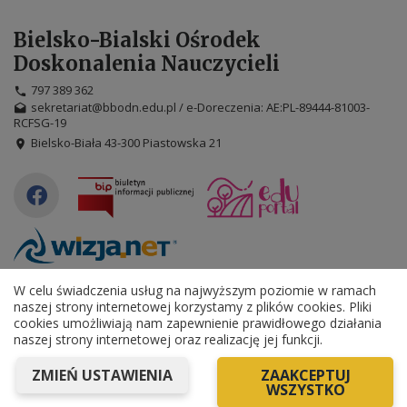
Bielsko-Bialski Ośrodek
Doskonalenia Nauczycieli
797 389 362
sekretariat@bbodn.edu.pl / e-Doreczenia: AE:PL-89444-81003-
RCFSG-19
Bielsko-Biała 43-300 Piastowska 21
©
2026
WizjaNet
Wszystkie prawa zastrzeżone.
W celu świadczenia usług na najwyższym poziomie w ramach
naszej strony internetowej korzystamy z plików cookies. Pliki
Deklaracja dostępności
cookies umożliwiają nam zapewnienie prawidłowego działania
naszej strony internetowej oraz realizację jej funkcji.
Tryb wysokiego kontrastu
+
++
+++
ZMIEŃ USTAWIENIA
ZAAKCEPTUJ
WSZYSTKO