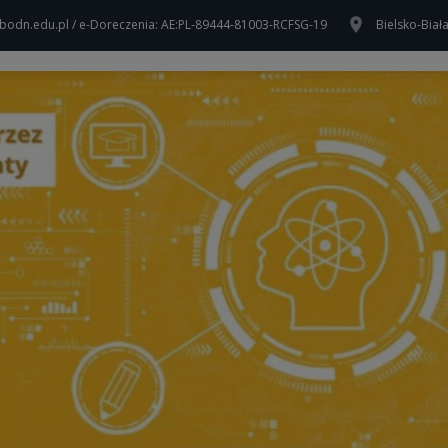
bodn.edu.pl / e-Doreczenia: AE:PL-89444-81003-RCFSG-19
Bielsko-Biał