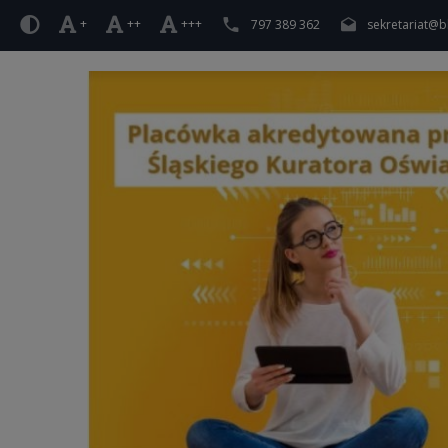
+
++
+++
797 389 362
sekretariat@b