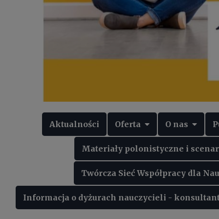
Aktualności
Oferta
O nas
P
Materiały polonistyczne i scenar
Twórcza Sieć Współpracy dla Nau
Informacja o dyżurach nauczycieli - konsulta