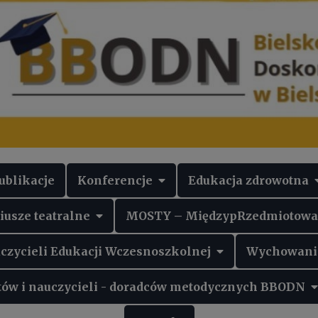
ublikacje
Konferencje
Edukacja zdrowotna
iusze teatralne
MOSTY – MiędzypRzedmiotowa O
czycieli Edukacji Wczesnoszkolnej
Wychowanie
ntów i nauczycieli - doradców metodycznych BBODN